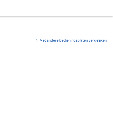
Met andere bedieningsplaten vergelijken
ArrowRight
ma80
e spoeling